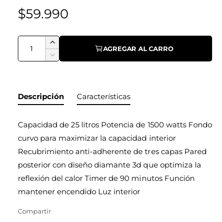
e
P
$59.990
n
l
r
a
C
A
e
AGREGAR AL CARRO
v
a
u
R
m
i
c
n
e
e
d
s
t
i
n
u
t
i
Descripción
Características
t
c
o
a
a
d
i
r
d
r
a
h
Capacidad de 25 litros Potencia de 1500 watts Fondo
c
c
e
d
curvo para maximizar la capacidad interior
a
a
a
l
n
Recubrimiento anti-adherente de tres capas Pared
n
t
a
b
t
posterior con diseño diamante 3d que optimiza la
i
i
g
reflexión del calor Timer de 90 minutos Función
i
d
d
a
mantener encendido Luz interior
a
a
t
l
d
d
Compartir
p
e
p
u