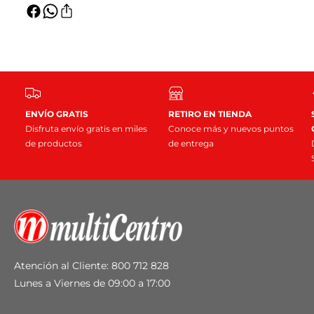
a
a
r
r
r
a
í
a
a
H
a
l
H
o
o
r
r
n
n
o
o
ENVÍO GRATIS
RETIRO EN TIENDA
E
E
Disfruta envío gratis en miles
Conoce más y nuevos puntos
l
l
de productos
de entrega
é
é
c
c
t
t
r
r
i
i
c
c
o
o
2
2
Atención al Cliente: 800 712 828
5
5
L
Lunes a Viernes de 09:00 a 17:00
L
i
i
t