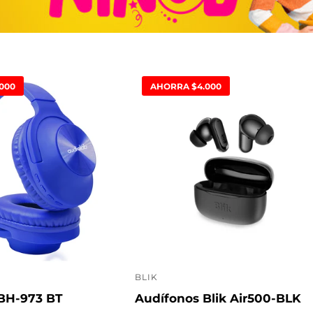
000
AHORRA $4.000
BLIK
P
BH-973 BT
Audífonos Blik Air500-BLK
r