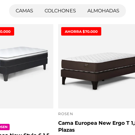
CAMAS
COLCHONES
ALMOHADAS
0.000
AHORRA $70.000
ROSEN
P
Cama Europea New Ergo T 1,
r
OSEN
Plazas
o