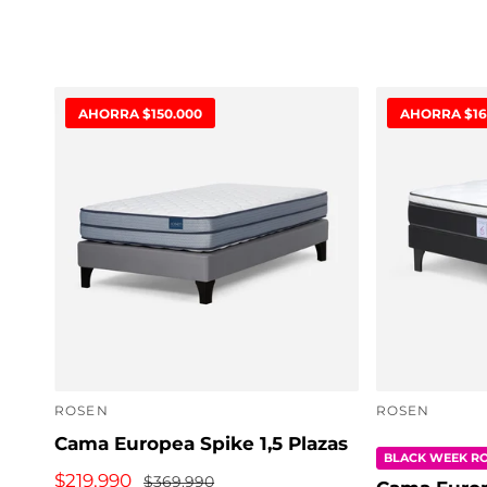
AHORRA $150.000
AHORRA $16
ROSEN
ROSEN
P
P
Cama Europea Spike 1,5 Plazas
r
r
BLACK WEEK R
o
o
P
$219.990
P
$369.990