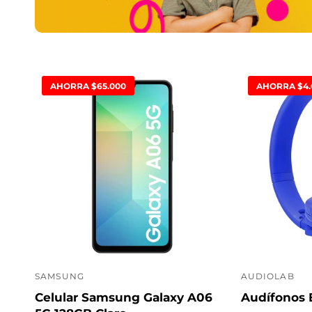
AHORRA $65.000
AHORRA $4.
SAMSUNG
AUDIOLAB
P
P
Celular Samsung Galaxy A06
Audífonos 
r
r