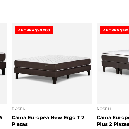
AHORRA $90.000
AHORRA $130
ROSEN
ROSEN
P
P
5
Cama Europea New Ergo T 2
Cama Europe
r
r
Plazas
Plus 2 Plaza
o
o