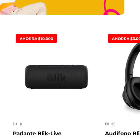
AHORRA $10.000
AHORRA $3.0
BLIK
BLIK
P
P
Parlante Blik-Live
Audífono Bli
r
r