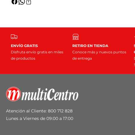
e
t
d
d
r
p
p
r
u
í
a
a
a
r
r
t
a
a
a
C
a
l
C
o
o
l
ENVÍO GRATIS
RETIRO EN TIENDA
l
c
Disfruta envío gratis en miles
Conoce más y nuevos puntos
c
h
de productos
de entrega
h
ó
ó
n
n
N
N
e
e
w
w
S
S
t
t
y
y
Atención al Cliente: 800 712 828
l
l
Lunes a Viernes de 09:00 a 17:00
e
e
6
6
1